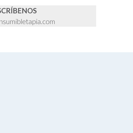
SCRÍBENOS
nsumibletapia.com