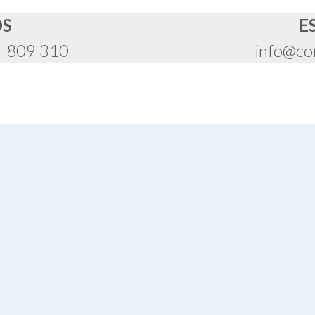
OS
E
4 809 310
info@co