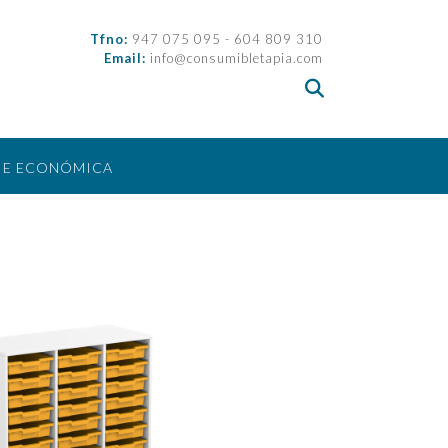
Tfno:
947 075 095 - 604 809 310
Email:
info@consumibletapia.com
IE ECONÓMICA